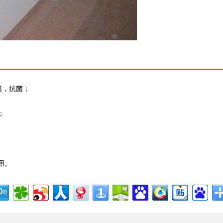
腐，抗菌；
；
用。