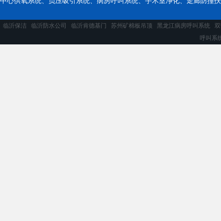
中心供氧系统
、
负压吸引系统
、
病房呼叫系统
、
手术室净化
、
走廊防撞扶
临沂保洁
临沂防水公司
临沂肯德基门
苏州矿棉板吊顶
黑龙江病房呼叫系统
双
呼叫系