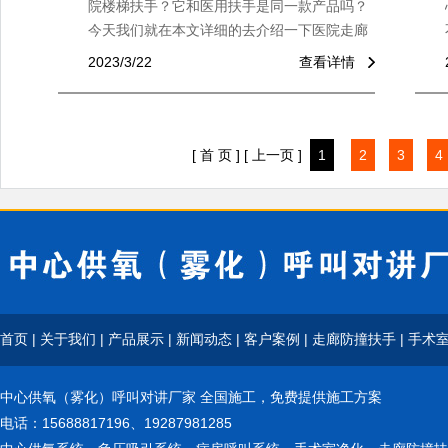
院楼梯扶手？它和医用扶手是同一款产品吗？
今天我们就在本文详细的去介绍一下医院走廊
扶手和医院楼梯扶手到底是不是一样的产品，
2023/3/22
查看详情
他们有什么本质上的区别。
[ 首 页 ]
[ 上一页 ]
1
2
3
4
首页
|
关于我们
|
产品展示
|
新闻动态
|
客户案例
|
走廊防撞扶手
|
手术
中心供氧（雾化）呼叫对讲厂家 全国施工，免费提供施工方案
电话：15688817196、19287981285